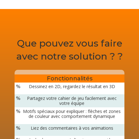
Que pouvez vous faire
avec notre solution ? ?
Fonctionnalités
Dessinez en 2D, regardez le résultat en 3D
%
Partagez votre cahier de jeu facilement avec
%
votre équipe
Motifs spéciaux pour expliquer : flèches et zones
%
de couleur avec comportement dynamique
Liez des commentaires à vos animations
%