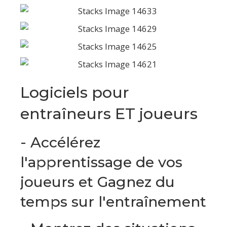
Logiciels pour
entraîneurs ET joueurs
- Accélérez
l'apprentissage de vos
joueurs et Gagnez du
temps sur l'entraînement