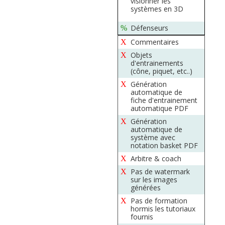
visionner les
systèmes en 3D
Défenseurs
%
Commentaires
X
Objets
X
d'entrainements
(cône, piquet, etc..)
Génération
X
automatique de
fiche d'entrainement
automatique PDF
Génération
X
automatique de
système avec
notation basket PDF
Arbitre & coach
X
Pas de watermark
X
sur les images
générées
Pas de formation
X
hormis les tutoriaux
fournis