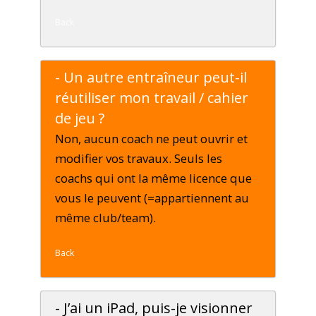
Back
- Un autre entraîneur peut-il
réutiliser mon travail / cahier
de jeu ?
Non, aucun coach ne peut ouvrir et
modifier vos travaux. Seuls les
coachs qui ont la même licence que
vous le peuvent (=appartiennent au
même club/team).
Back
- J’ai un iPad, puis-je visionner