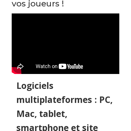
vos joueurs !
Logiciels
multiplateformes : PC,
Mac, tablet,
smartphone et site