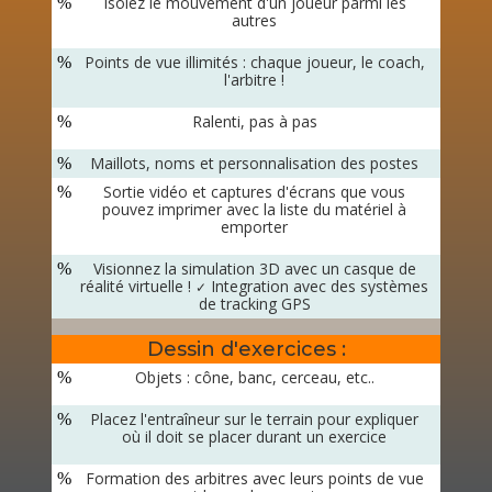
Isolez le mouvement d'un joueur parmi les
%
autres
Points de vue illimités : chaque joueur, le coach,
%
l'arbitre !
Ralenti, pas à pas
%
Maillots, noms et personnalisation des postes
%
Sortie vidéo et captures d'écrans que vous
%
pouvez imprimer avec la liste du matériel à
emporter
Visionnez la simulation 3D avec un casque de
%
réalité virtuelle !
Integration avec des systèmes
✓
de tracking GPS
Dessin d'exercices :
Objets : cône, banc, cerceau, etc..
%
Placez l'entraîneur sur le terrain pour expliquer
%
où il doit se placer durant un exercice
Formation des arbitres avec leurs points de vue
%