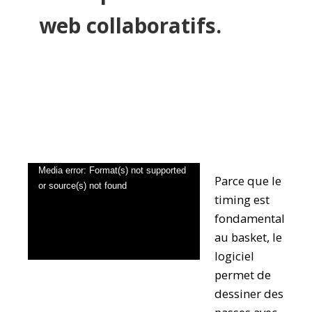
web collaboratifs.
Video
Media error: Format(s) not supported
Parce que le
or source(s) not found
Player
timing est
Download File:
http://tactic3d.com/resources/Basket/PassTiming-
fondamental
Ss.mp4
au basket, le
logiciel
permet de
dessiner des