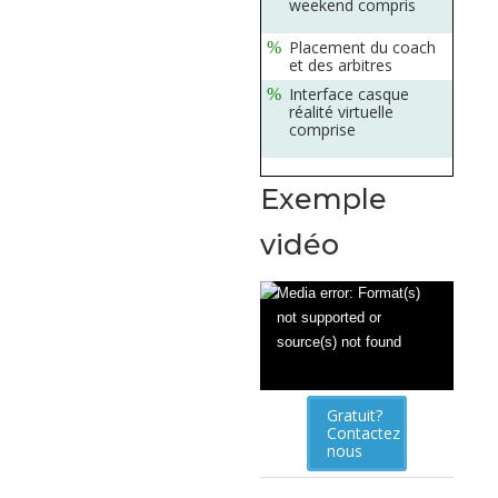
weekend compris
Placement du coach
%
et des arbitres
Interface casque
%
réalité virtuelle
comprise
Exemple
vidéo
Video
Media error: Format(s)
not supported or
Player
source(s) not found
Download File:
http://tactic3d.com/resources/Basket/Ba
Pro-Edition.mp4
Gratuit?
Contactez
nous